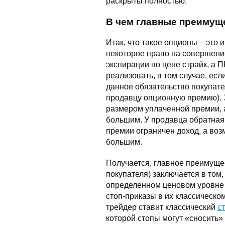
раскрыты полностью.
В чем главные преимущ
Итак, что такое опционы – эт
некоторое право на совершение
экспирации по цене страйк, а
реализовать, в том случае, есл
данное обязательство покупате
продавцу опционную премию). З
размером уплаченной премии, 
большим. У продавца обратная 
премии ограничен доход, а во
большим.
Получается, главное преимущес
покупателя) заключается в том,
определенном ценовом уровне –
стоп-приказы в их классическо
трейдер ставит классический
с
которой стопы могут «сносить»