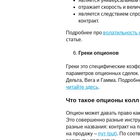
является универсальным
отражает скорость и вели
является следствием спр
контракт.
Подробнее про
волатильность 
статье.
Греки опционов
Греки это специфические коэф
параметров опционных сделок. 
Дельта, Вега и Гамма. Подробне
читайте здесь
.
Что такое опционы колл 
Опцион может давать право как 
Это совершенно разные инстру
разные названия: контракт на 
на продажу –
пут (put)
. По соо