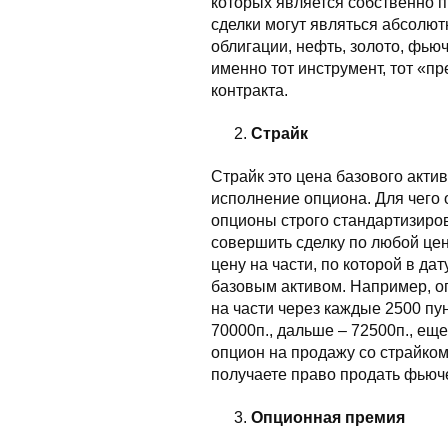
которых является собственно 
сделки могут являться абсолю
облигации, нефть, золото, фьюч
именно тот инструмент, тот «пр
контракта.
Страйк
Страйк это цена базового акти
исполнение опциона. Для чего 
опционы строго стандартизиро
совершить сделку по любой цен
цену на части, по которой в да
базовым активом. Например, о
на части через каждые 2500 пун
70000п., дальше – 72500п., еще
опцион на продажу со страйком
получаете право продать фьюче
Опционная премия