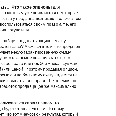
авать…
Что такое опционы
для
по которым уже появляются некоторые
льства у продавца возникают только в том
воспользоваться своим правом, т.е. его
ния покупателя.
 вообще продавать опцион, если у
зательства? А смысл в том, что продавец
учает некую гарантированную сумму
у него в кармане независимо от того,
 свое право или нет. Эта «некая сумма»
(или ценой), поэтому продавая опцион,
ремию и по большому счету надеется на
еализовывать свое право. Т.е. премия по
заработок продавца (он же максимально
ользоваться своим правом, то
а будет отрицательным. Поэтому
т, что тот минусовой результат, который