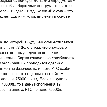
предмет самой сделки. Таким «предметом»
тно любые биржевые инструменты: акции,
ерсы, индексы и т.д. Базовый актив – это
едмет сделки», который лежит в основе
ва, по которой в будущем осуществляется
она нужна? Дело в том, что биржевые
ваны, поэтому в день исполнения
е нельзя. Биржа изначально «разбивает»
ту экспирации и проводится сделка с
пцион на фьючерс на индекс РТС разбит
ктов, т.е. есть опционы со страйком
 дальше 75000п. и т.д. Если вы купили
 75000п., то в день исполнения вы
рс на индекс РТС по цене 75000п.