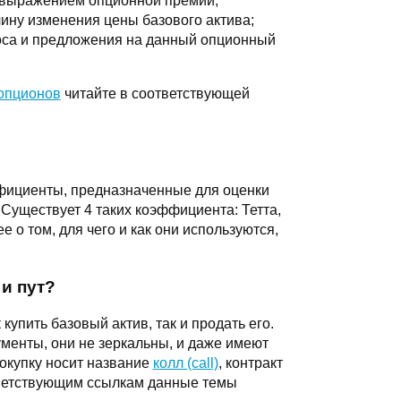
 выражением опционной премии;
чину изменения цены базового актива;
оса и предложения на данный опционный
опционов
читайте в соответствующей
фициенты, предназначенные для оценки
Существует 4 таких коэффициента: Тетта,
е о том, для чего и как они используются,
и пут?
купить базовый актив, так и продать его.
менты, они не зеркальны, и даже имеют
покупку носит название
колл (call)
, контракт
тветствующим ссылкам данные темы