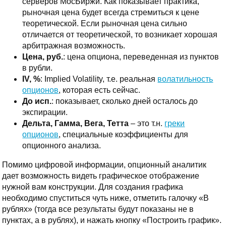
серверов МосБиржи. Как показывает практика,
рыночная цена будет всегда стремиться к цене
теоретической. Если рыночная цена сильно
отличается от теоретической, то возникает хорошая
арбитражная возможность.
Цена, руб.
: цена опциона, переведенная из пунктов
в рубли.
IV, %
: Implied Volatility, т.е. реальная
волатильность
опционов
, которая есть сейчас.
До исп.
: показывает, сколько дней осталось до
экспирации.
Дельта, Гамма, Вега, Тетта
– это т.н.
греки
опционов
, специальные коэффициенты для
опционного анализа.
Помимо цифровой информации, опционный аналитик
дает возможность видеть графическое отображение
нужной вам конструкции. Для создания графика
необходимо спуститься чуть ниже, отметить галочку «В
рублях» (тогда все результаты будут показаны не в
пунктах, а в рублях), и нажать кнопку «Построить график».