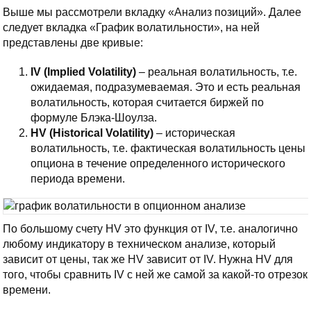
Выше мы рассмотрели вкладку «Анализ позиций». Далее
следует вкладка «График волатильности», на ней
представлены две кривые:
IV (
Implied
Volatility)
– реальная волатильность, т.е.
ожидаемая, подразумеваемая. Это и есть реальная
волатильность, которая считается биржей по
формуле Блэка-Шоулза.
HV (
Historical
Volatility)
– историческая
волатильность, т.е. фактическая волатильность цены
опциона в течение определенного исторического
периода времени.
По большому счету HV это функция от IV, т.е. аналогично
любому индикатору в техническом анализе, который
зависит от цены, так же HV зависит от IV. Нужна HV для
того, чтобы сравнить IV с ней же самой за какой-то отрезок
времени.