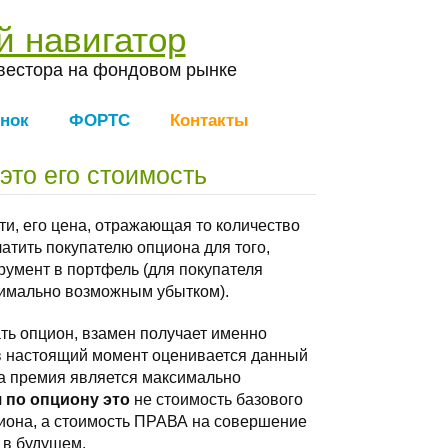
й навигатор
вестора на фондовом рынке
нок
ФОРТС
Контакты
это его стоимость
ути, его цена, отражающая то количество
латить покупателю опциона для того,
румент в портфель (для покупателя
имально возможным убытком).
ть опцион, взамен получает именно
й в настоящий момент оценивается данный
на премия является максимально
 по опциону это
не стоимость базового
циона, а стоимость ПРАВА на совершение
 в будущем.