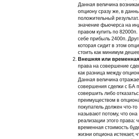
Данная величина возникае
опциону сразу же, в данны
положительный результат
значение фьючерса на инд
правом купить по 82000п. (
себе прибыль 2400п. Друг
которая сидит в этом опци
стоить как минимум дешев
Внешняя или временная
права на совершение сдел
как разница между опцион
Данная величина отражае
совершения сделки с БА п
совершить либо отказатьс
преимуществом в опционах
покупатель должен что-то
называют потому, что она 
реализации этого права: 
временная стоимость буде
жизни опциона истекает, 