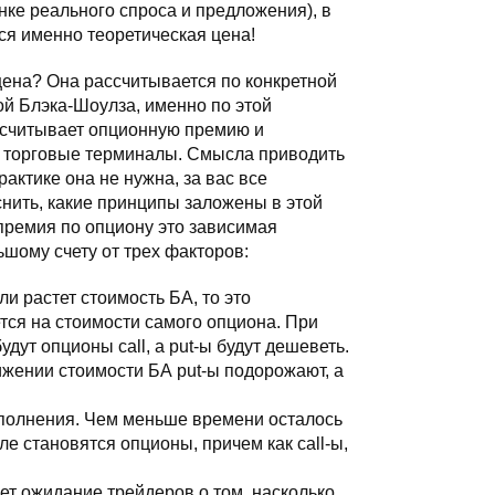
нке реального спроса и предложения), в
ся именно теоретическая цена!
цена? Она рассчитывается по конкретной
 Блэка-Шоулза, именно по этой
считывает опционную премию и
в торговые терминалы. Смысла приводить
практике она не нужна, за вас все
снить, какие принципы заложены в этой
 премия по опциону это зависимая
ьшому счету от трех факторов:
ли растет стоимость БА, то это
ся на стоимости самого опциона. При
дут опционы call, а put-ы будут дешеветь.
нижении стоимости БА put-ы подорожают, а
сполнения. Чем меньше времени осталось
е становятся опционы, причем как call-ы,
ет ожидание трейдеров о том, насколько