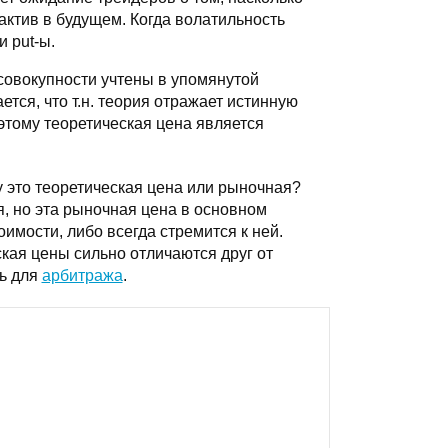
актив в будущем. Когда волатильность
и put-ы.
совокупности учтены в упомянутой
тся, что т.н. теория отражает истинную
этому теоретическая цена является
у это теоретическая цена или рыночная?
, но эта рыночная цена в основном
имости, либо всегда стремится к ней.
кая цены сильно отличаются друг от
ть для
арбитража
.