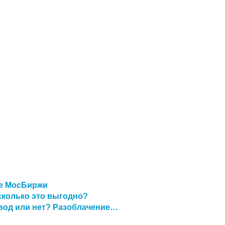
те МосБиржи
сколько это выгодно?
од или нет? Разоблачение…