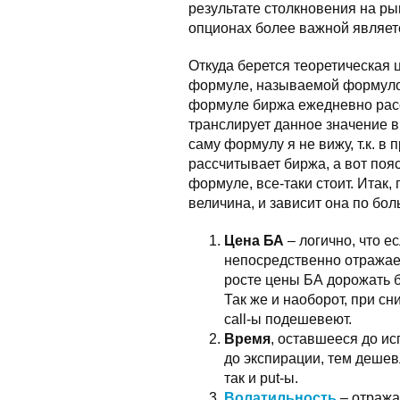
результате столкновения на ры
опционах более важной являет
Откуда берется теоретическая 
формуле, называемой формулой
формуле биржа ежедневно рас
транслирует данное значение 
саму формулу я не вижу, т.к. в 
рассчитывает биржа, а вот поя
формуле, все-таки стоит. Итак,
величина, и зависит она по бол
Цена БА
– логично, что ес
непосредственно отражает
росте цены БА дорожать бу
Так же и наоборот, при с
call-ы подешевеют.
Время
, оставшееся до и
до экспирации, тем дешевл
так и put-ы.
Волатильность
– отража