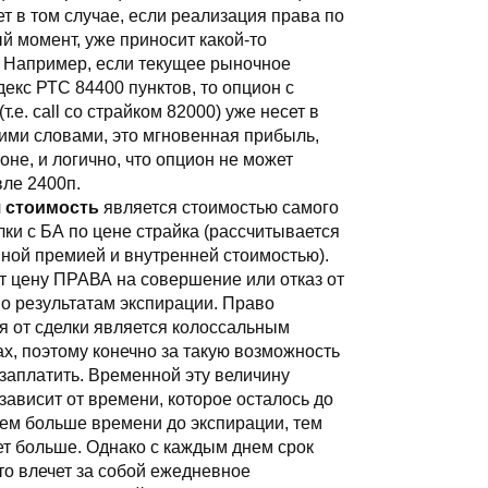
т в том случае, если реализация права по
й момент, уже приносит какой-то
. Например, если текущее рыночное
екс РТС 84400 пунктов, то опцион с
т.е. call со страйком 82000) уже несет в
ими словами, это мгновенная прибыль,
оне, и логично, что опцион не может
ле 2400п.
 стоимость
является стоимостью самого
ки с БА по цене страйка (рассчитывается
ной премией и внутренней стоимостью).
т цену ПРАВА на совершение или отказ от
о результатам экспирации. Право
я от сделки является колоссальным
, поэтому конечно за такую возможность
 заплатить. Временной эту величину
зависит от времени, которое осталось до
чем больше времени до экспирации, тем
т больше. Однако с каждым днем срок
что влечет за собой ежедневное