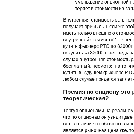
уменьшение опционной пре
теряет в стоимости из-за
Внутренняя стоимость есть толь
получает прибыль. Если же эт
иметь только внешнюю стоимост
внутренней стоимости? Ее нет т
купить фьючерс РТС по 82000п.,
покупать за 82000п. нет, ведь 
случае внутренняя стоимость р
бесплатный, несмотря на то, чт
купить в будущем фьючерс РТС 
любом случае придется заплати
Премия по опциону это 
теоретическая?
Торгуя опционами на реальном 
что по опционам он увидит две
вот, в отличие от обычного лин
является рыночная цена (т.е. 