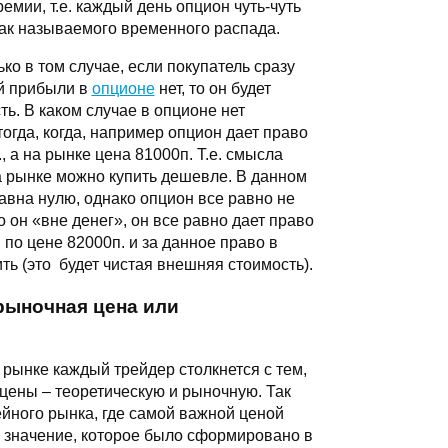
мии, т.е. каждый день опцион чуть-чуть
 так называемого временного распада.
ко в том случае, если покупатель сразу
ой прибыли в
опционе
нет, то он будет
ь. В каком случае в опционе нет
огда, когда, например опцион дает право
 а на рынке цена 81000п. Т.е. смысла
на рынке можно купить дешевле. В данном
авна нулю, однако опцион все равно не
о он «вне денег», он все равно дает право
по цене 82000п. и за данное право в
ть (это будет чистая внешняя стоимость).
рыночная цена или
рынке каждый трейдер столкнется с тем,
 цены – теоретическую и рыночную. Так
ейного рынка, где самой важной ценой
то значение, которое было сформировано в