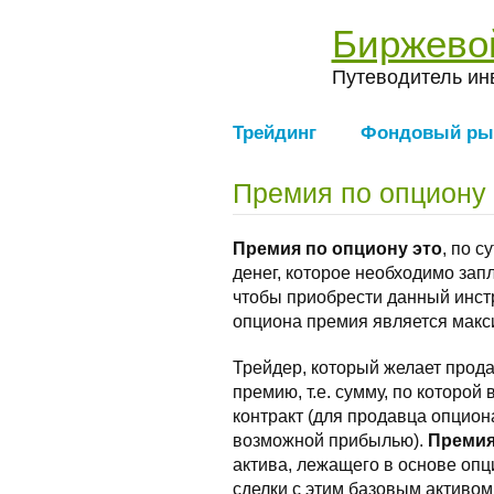
Биржево
Путеводитель ин
Трейдинг
Фондовый ры
Премия по опциону 
Премия по опциону это
, по с
денег, которое необходимо зап
чтобы приобрести данный инст
опциона премия является макс
Трейдер, который желает прода
премию, т.е. сумму, по которо
контракт (для продавца опцио
возможной прибылью).
Премия
актива, лежащего в основе оп
сделки с этим базовым активом