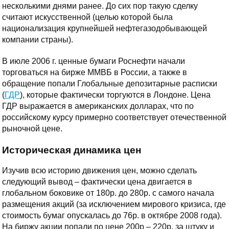
несколькими днями ранее. До сих пор такую сделку
считают искусственной (целью которой была
национализация крупнейшей нефтегазодобывающей
компании страны).
В июле 2006 г. ценные бумаги Роснефти начали
торговаться на бирже ММВБ в России, а также в
обращение попали Глобальные депозитарные расписки
(
ГДР
), которые фактически торгуются в Лондоне. Цена
ГДР выражается в американских долларах, что по
российскому курсу примерно соответствует отечественной
рыночной цене.
Историческая динамика цен
Изучив всю историю движения цен, можно сделать
следующий вывод – фактически цена двигается в
глобальном боковике от 180р. до 280р. с самого начала
размещения акций (за исключением мирового кризиса, где
стоимость бумаг опускалась до 76р. в октябре 2008 года).
На биржу акции попали по цене 200р – 220р. за штуку и