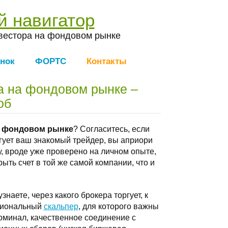
й навигатор
вестора на фондовом рынке
нок
ФОРТС
Контакты
а на фондовом рынке –
об
а фондовом рынке
? Согласитесь, если
ргует ваш знакомый трейдер, вы априори
у, вроде уже проверено на личном опыте,
ыть счет в той же самой компании, что и
знаете, через какого брокера торгует, к
ссиональный
скальпер
, для которого важны
рминал, качественное соединение с