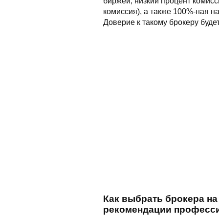
биржей, низкий процент комис
комиссия), а также 100%-ная н
Доверие к такому брокеру будет
Как выбрать брокера н
рекомендации професси