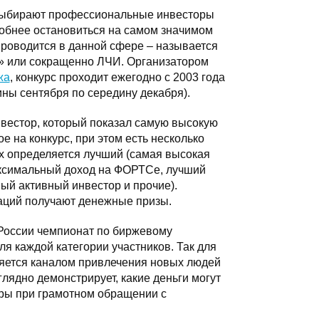
 выбирают профессиональные инвесторы
робнее остановиться на самом значимом
проводится в данной сфере – называется
» или сокращенно ЛЧИ. Организатором
жа
, конкурс проходит ежегодно с 2003 года
ины сентября по середину декабря).
нвестор, который показал самую высокую
е на конкурс, при этом есть несколько
х определяется лучший (самая высокая
аксимальный доход на ФОРТСе, лучший
ый активный инвестор и прочие).
аций получают денежные призы.
России чемпионат по биржевому
ля каждой категории участников. Так для
яется каналом привлечения новых людей
глядно демонстрирует, какие деньги могут
ры при грамотном обращении с