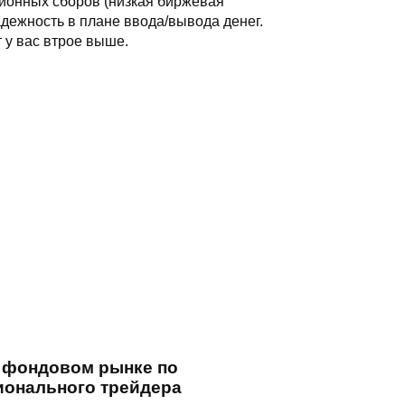
сионных сборов (низкая биржевая
адежность в плане ввода/вывода денег.
 у вас втрое выше.
а фондовом рынке по
онального трейдера