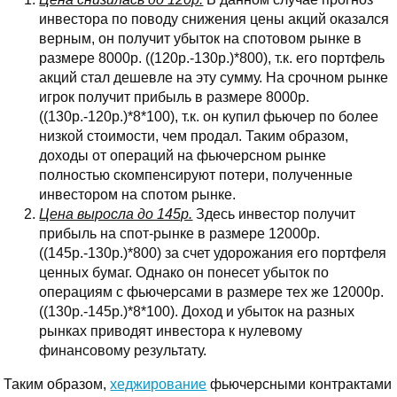
инвестора по поводу снижения цены акций оказался
верным, он получит убыток на спотовом рынке в
размере 8000р. ((120р.-130р.)*800), т.к. его портфель
акций стал дешевле на эту сумму. На срочном рынке
игрок получит прибыль в размере 8000р.
((130р.-120р.)*8*100), т.к. он купил фьючер по более
низкой стоимости, чем продал. Таким образом,
доходы от операций на фьючерсном рынке
полностью скомпенсируют потери, полученные
инвестором на спотом рынке.
Цена выросла до 145р.
Здесь инвестор получит
прибыль на спот-рынке в размере 12000р.
((145р.-130р.)*800) за счет удорожания его портфеля
ценных бумаг. Однако он понесет убыток по
операциям с фьючерсами в размере тех же 12000р.
((130р.-145р.)*8*100). Доход и убыток на разных
рынках приводят инвестора к нулевому
финансовому результату.
Таким образом,
хеджирование
фьючерсными контрактами