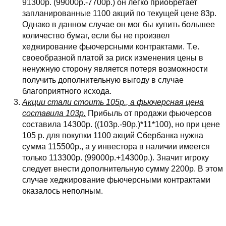
91300р. (99000р.-7700р.) он легко приобретает
запланированные 1100 акций по текущей цене 83р.
Однако в данном случае он мог бы купить большее
количество бумаг, если бы не произвел
хеджирование фьючерсными контрактами. Т.е.
своеобразной платой за риск изменения цены в
ненужную сторону является потеря возможности
получить дополнительную выгоду в случае
благоприятного исхода.
Акции стали стоить 105р., а фьючерсная цена
составила 103р.
Прибыль от продажи фьючерсов
составила 14300р. ((103р.-90р.)*11*100), но при цене
105 р. для покупки 1100 акций Сбербанка нужна
сумма 115500р., а у инвестора в наличии имеется
только 113300р. (99000р.+14300р.). Значит игроку
следует внести дополнительную сумму 2200р. В этом
случае хеджирование фьючерсными контрактами
оказалось неполным.