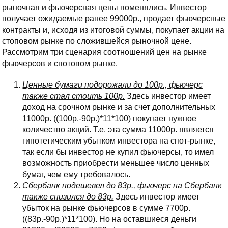
рыночная и фьючерсная цены поменялись. Инвестор
получает ожидаемые ранее 99000р., продает фьючерсные
контракты и, исходя из итоговой суммы, покупает акции на
стоповом рынке по сложившейся рыночной цене.
Рассмотрим три сценария соотношений цен на рынке
фьючерсов и спотовом рынке.
Ценные бумаги подорожали до 100р., фьючерс
также стал стоить 100р.
Здесь инвестор имеет
доход на срочном рынке и за счет дополнительных
11000р. ((100р.-90р.)*11*100) покупает нужное
количество акций. Т.е. эта сумма 11000р. является
гипотетическим убытком инвестора на спот-рынке,
так если бы инвестор не купил фьючерсы, то имел
возможность приобрести меньшее число ценных
бумаг, чем ему требовалось.
Сбербанк подешевел до 83р., фьючерс на Сбербанк
также снизился до 83р.
Здесь инвестор имеет
убыток на рынке фьючерсов в сумме 7700р.
((83р.-90р.)*11*100). Но на оставшиеся деньги