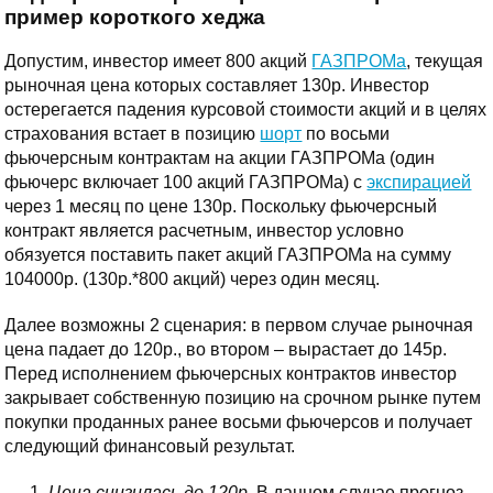
пример короткого хеджа
Допустим, инвестор имеет 800 акций
ГАЗПРОМа
, текущая
рыночная цена которых составляет 130р. Инвестор
остерегается падения курсовой стоимости акций и в целях
страхования встает в позицию
шорт
по восьми
фьючерсным контрактам на акции ГАЗПРОМа (один
фьючерс включает 100 акций ГАЗПРОМа) с
экспирацией
через 1 месяц по цене 130р. Поскольку фьючерсный
контракт является расчетным, инвестор условно
обязуется поставить пакет акций ГАЗПРОМа на сумму
104000р. (130р.*800 акций) через один месяц.
Далее возможны 2 сценария: в первом случае рыночная
цена падает до 120р., во втором – вырастает до 145р.
Перед исполнением фьючерсных контрактов инвестор
закрывает собственную позицию на срочном рынке путем
покупки проданных ранее восьми фьючерсов и получает
следующий финансовый результат.
Цена снизилась до 120р.
В данном случае прогноз