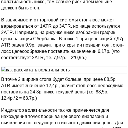
волатильность ниже, тем слабее риск и тем меньше
должен быть стоп.
В зависимости от торговой системы стоп-лосс может
варьироваться от 1ATR до 3ATR, но чаще используется
2ATR. Например, на рисунке ниже изображен график
цены на акции Сбербанка. В точке 1 при цене акций 7,97р.
ATR равен 0,9р., значит, при открытии позиции лонг, стоп-
лосс целесообразнее поставить на значении 6,17р. (что
соответствует 2ATR, т.е. 7,97р. – 2*0,9р.)
В точке 2 ширина стопа будет больше, при цене 88,5р.
ATR имеет значение 12,4р., значит стоп-лосс необходимо
поставить на 24,8р. ниже текущей цены (т.е. 88,5р. –
12,4р.*2 = 63,7р.)
Индикатор волатильности так же применяется для
нахождения точек прорыва ценового диапазона и
выявления последующего сильного движения цены. Для