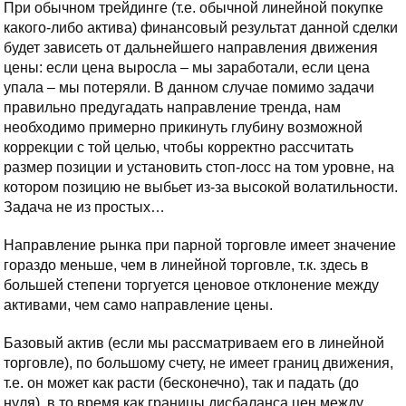
При обычном трейдинге (т.е. обычной линейной покупке
какого-либо актива) финансовый результат данной сделки
будет зависеть от дальнейшего направления движения
цены: если цена выросла – мы заработали, если цена
упала – мы потеряли. В данном случае помимо задачи
правильно предугадать направление тренда, нам
необходимо примерно прикинуть глубину возможной
коррекции с той целью, чтобы корректно рассчитать
размер позиции и установить стоп-лосс на том уровне, на
котором позицию не выбьет из-за высокой волатильности.
Задача не из простых…
Направление рынка при парной торговле имеет значение
гораздо меньше, чем в линейной торговле, т.к. здесь в
большей степени торгуется ценовое отклонение между
активами, чем само направление цены.
Базовый актив (если мы рассматриваем его в линейной
торговле), по большому счету, не имеет границ движения,
т.е. он может как расти (бесконечно), так и падать (до
нуля), в то время как границы дисбаланса цен между