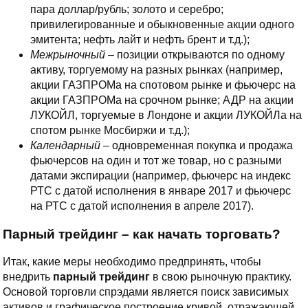
пара доллар/рубль; золото и серебро;
привилегированные и обыкновенные акции одного
эмитента; нефть лайт и нефть брент и т.д.);
Межрыночный
– позиции открываются по одному
активу, торгуемому на разных рынках (например,
акции ГАЗПРОМа на спотовом рынке и фьючерс на
акции ГАЗПРОМа на срочном рынке; АДР на акции
ЛУКОЙЛ, торгуемые в Лондоне и акции ЛУКОЙЛа на
спотом рынке Мосбиржи и т.д.);
Календарный
– одновременная покупка и продажа
фьючерсов на один и тот же товар, но с разными
датами экспирации (например, фьючерс на индекс
РТС с датой исполнения в январе 2017 и фьючерс
на РТС с датой исполнения в апреле 2017).
Парный трейдинг – как начать торговать?
Итак, какие меры необходимо предпринять, чтобы
внедрить
парный трейдинг
в свою рыночную практику.
Основой торговли спрэдами является поиск зависимых
активов и графическое построение кривой, отражающей