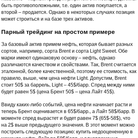
быть противоположными, т.е. один актив покупается, а
второй – продается. Однако в некоторых случаях позиция
может строиться и на базе трех активов.
Парный трейдинг на простом примере
За базовый актив примем нефть, которая бывает разных
сортов, например, сорта Brent и сорта Light Sweet. Обе
марки имеют одинаковую основу – нефть, однако
различаются качеством и свойствами. Так, Brent считается
эталонной, более качественной, поэтому ее стоимость, как
правило, выше, чем цена нефти Light. Допустим, Brent
стоит 50$ за баррель, Light – 45$/барр. Спред между ними
будет равен 5$ (цена Брент 50$ – цена Лайт 45$).
Ввиду каких-либо событий, цена нефти начинает расти и
теперь Брент оценивается в 65$/барр., а Лайт 58$/барр. В
моменте спред вырастет и будет равен 7$ (65$-58$), что
на 2$ выше предыдущего значения. В этот момент можно
построить следующую позицию: купить недооцененную в