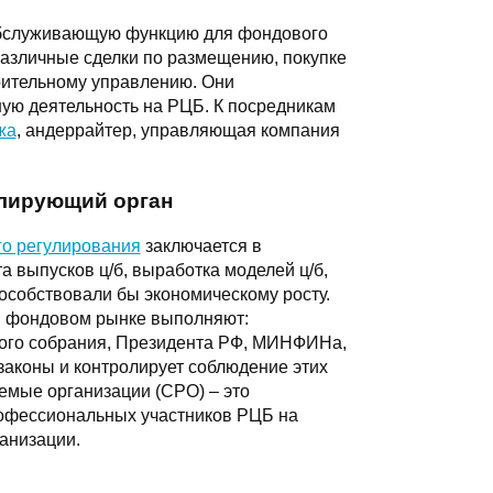
бслуживающую функцию для фондового
различные сделки по размещению, покупке
ерительному управлению. Они
ю деятельность на РЦБ. К посредникам
жа
, андеррайтер, управляющая компания
олирующий орган
го регулирования
заключается в
а выпусков ц/б, выработка моделей ц/б,
особствовали бы экономическому росту.
м фондовом рынке выполняют:
ного собрания, Президента РФ, МИНФИНа,
законы и контролирует соблюдение этих
емые организации (СРО) – это
офессиональных участников РЦБ на
анизации.