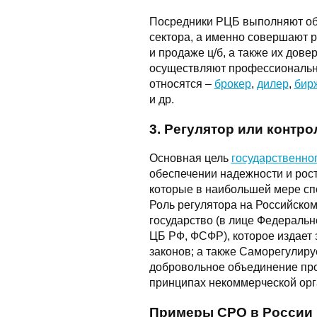
Посредники РЦБ выполняют о
сектора, а именно совершают 
и продаже ц/б, а также их дов
осуществляют профессиональну
относятся –
брокер
,
дилер
,
бир
и др.
3. Регулятор или контр
Основная цель
государственно
обеспечении надежности и рост
которые в наибольшей мере сп
Роль регулятора на Российско
государство (в лице Федераль
ЦБ РФ, ФСФР), которое издает 
законов; а также Саморегулиру
добровольное объединение пр
принципах некоммерческой орг
Примеры СРО в России