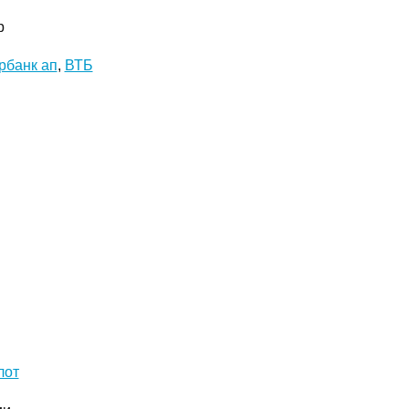
р
рбанк ап
,
ВТБ
лот