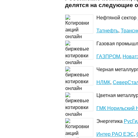
делятся на следующие 
Нефтяной сектор
Татнефть
,
Трансн
Газовая промышл
ГАЗПРОМ
,
Новат
Черная металлур
НЛМК
,
СеверСта
Цветная металлу
ГМК Норильский 
Энергетика
РусГи
Интер РАО ЕЭС
,