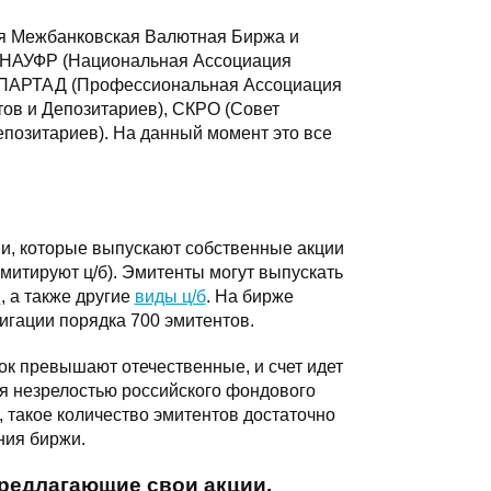
я Межбанковская Валютная Биржа и
, НАУФР (Национальная Ассоциация
, ПАРТАД (Профессиональная Ассоциация
тов и Депозитариев), СКРО (Совет
позитариев). На данный момент это все
, которые выпускают собственные акции
 эмитируют ц/б). Эмитенты могут выпускать
и
, а также другие
виды ц/б
. На бирже
гации порядка 700 эмитентов.
ок превышают отечественные, и счет идет
ся незрелостью российского фондового
, такое количество эмитентов достаточно
ния биржи.
редлагающие свои акции,