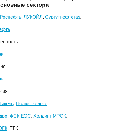
основные сектора
Роснефть
,
ЛУКОЙЛ
,
Сургутнефтегаз
,
ефть
енность
эк
гия
ль
ргия
Никель
,
Полюс Золото
дро
,
ФСК ЕЭС
,
Холдинг МРСК
,
ОГК
, ТГК