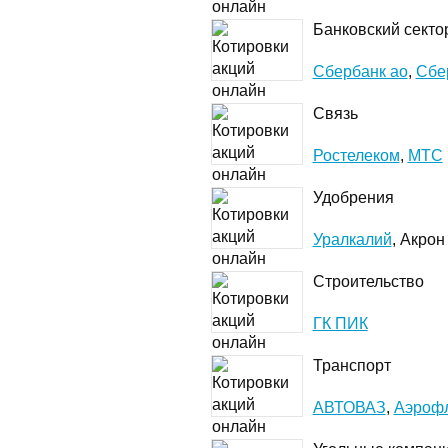
Банковский секто
Сбербанк ао
,
Сбе
Связь
Ростелеком
,
МТС
Удобрения
Уралкалий
, Акрон
Строительство
ГК ПИК
Транспорт
АВТОВАЗ
,
Аэроф